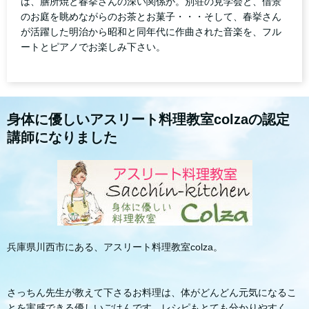
は、膳所焼と春挙さんの深い関係が。別荘の見学会と、借景
のお庭を眺めながらのお茶とお菓子・・・そして、春挙さん
が活躍した明治から昭和と同年代に作曲された音楽を、フル
ートとピアノでお楽しみ下さい。
身体に優しいアスリート料理教室colzaの認定
講師になりました
兵庫県川西市にある、アスリート料理教室colza。
さっちん先生が教えて下さるお料理は、体がどんどん元気になるこ
とを実感できる優しいごはんです。レシピもとても分かりやすく